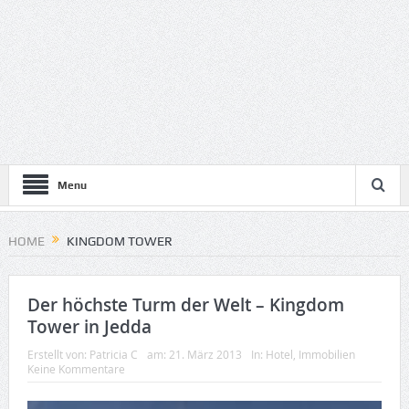
Menu
HOME
KINGDOM TOWER
Der höchste Turm der Welt – Kingdom
Tower in Jedda
Erstellt von:
Patricia C
am:
21. März 2013
In:
Hotel
,
Immobilien
Keine Kommentare