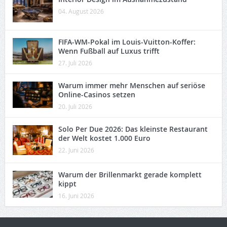
04. August 2026
FIFA-WM-Pokal im Louis-Vuitton-Koffer:
Wenn Fußball auf Luxus trifft
27. Juli 2026
Warum immer mehr Menschen auf seriöse
Online-Casinos setzen
20. Juli 2026
Solo Per Due 2026: Das kleinste Restaurant
der Welt kostet 1.000 Euro
22. Juni 2026
Warum der Brillenmarkt gerade komplett
kippt
16. Juni 2026