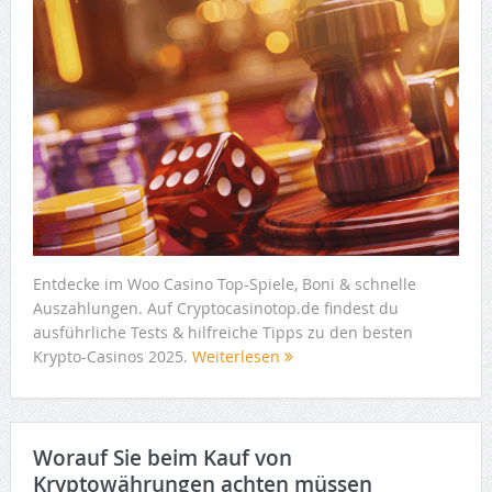
Entdecke im Woo Casino Top-Spiele, Boni & schnelle
Auszahlungen. Auf Cryptocasinotop.de findest du
ausführliche Tests & hilfreiche Tipps zu den besten
Krypto-Casinos 2025.
Weiterlesen
Worauf Sie beim Kauf von
Kryptowährungen achten müssen