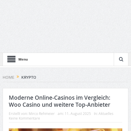
Menu
HOME
KRYPTO
Moderne Online-Casinos im Vergleich:
Woo Casino und weitere Top-Anbieter
Erstellt von:
Mirco Rehmeier
am:
11. August 2025
In:
Aktuelles
Keine Kommentare