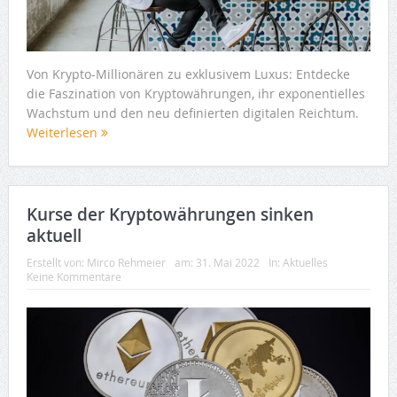
Von Krypto-Millionären zu exklusivem Luxus: Entdecke
die Faszination von Kryptowährungen, ihr exponentielles
Wachstum und den neu definierten digitalen Reichtum.
Weiterlesen
Kurse der Kryptowährungen sinken
aktuell
Erstellt von:
Mirco Rehmeier
am:
31. Mai 2022
In:
Aktuelles
Keine Kommentare