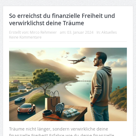
So erreichst du finanzielle Freiheit und
verwirklichst deine Träume
Erstellt von:
Mirco Rehmeier
am:
03. Januar 2024
In:
Aktuelles
Keine Kommentare
Träume nicht länger, sondern verwirkliche deine
finanzielle Freiheit! Erfahre wie du deine finanzielle