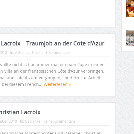
 Lacroix – Traumjob an der Cote d’Azur
 2012
In:
Aktuelles
,
Uhren
3 Kommentare
wollte nicht schon immer mal ein paar Tage in einer
n Villa an der französischen Côte d’Azur verbringen,
mal aber nicht zum Vergnügen, sondern zur Arbeit.
 bei diesem French...
Weiterlesen
ristian Lacroix
mber 2010
In:
Getränke
Keine Kommentare
französische Modeschöpfer und Designer Christian