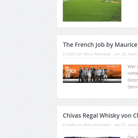
The French Job by Maurice
Erstellt von:
Mirco Rehmeier
am:
26. April
Wer 
nette
dies
Denn
Chivas Regal Whisky von Ch
Erstellt von:
Mirco Rehmeier
am:
01. Nove
Der 