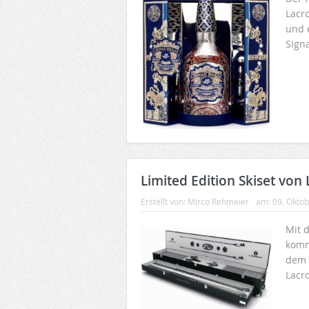
Lacr
und 
Sign
Limited Edition Skiset von 
Erstellt von:
Mirco Rehmeier
am:
09. Okto
Mit 
komm
dem 
Lacro