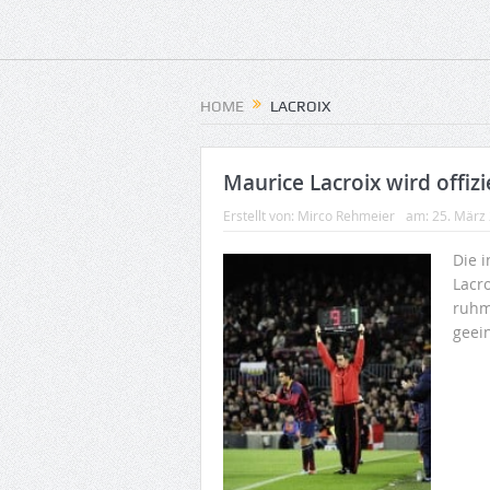
HOME
LACROIX
Maurice Lacroix wird offiz
Erstellt von:
Mirco Rehmeier
am:
25. März
Die 
Lacr
ruhm
geei