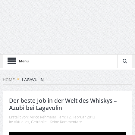
Menu
HOME
LAGAVULIN
Der beste Job in der Welt des Whiskys –
Azubi bei Lagavulin
Erstellt von:
Mirco Rehmeier
am:
12. Februar 2013
In:
Aktuelles
,
Getränke
Keine Kommentare