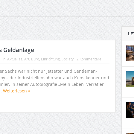
LE
s Geldanlage
In:
Aktuelles
,
Art
,
Büro
,
Einrichtung
,
Society
2 Kommentare
er Sachs war nicht nur Jetsetter und Gentleman-
boy – der Industriellensohn war auch Kunstkenner und
mler. In seiner Autobiografie „Mein Leben“ verrät er
..
Weiterlesen