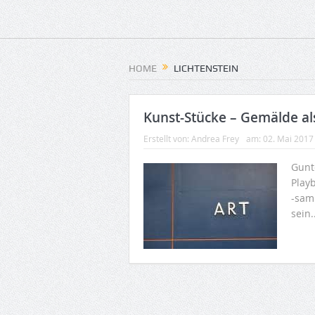
HOME
LICHTENSTEIN
Kunst-Stücke – Gemälde al
Erstellt von:
Andrea Frey
am:
02. Mai 2017
Gunt
Play
-sam
sein.