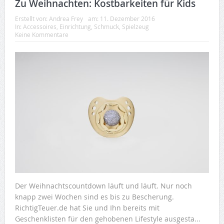
Zu Weihnachten: Kostbarkeiten für Kids
Erstellt von:
Andrea Frey
am:
11. Dezember 2016
In:
Accessoires
,
Einrichtung
,
Schmuck
,
Spielzeug
Keine Kommentare
Der Weihnachtscountdown läuft und läuft. Nur noch
knapp zwei Wochen sind es bis zu Bescherung.
RichtigTeuer.de hat Sie und Ihn bereits mit
Geschenklisten für den gehobenen Lifestyle ausgesta...