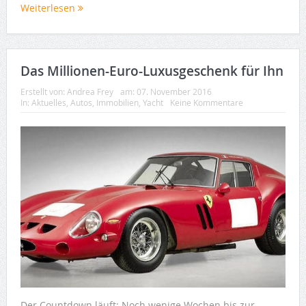
Weiterlesen
Das Millionen-Euro-Luxusgeschenk für Ihn
Erstellt von:
Andrea Frey
am:
07. November 2016
In:
Aktuelles
,
Autos
,
Immobilien
,
Yacht
Keine Kommentare
Der Countdown läuft: Noch wenige Wochen bis zur