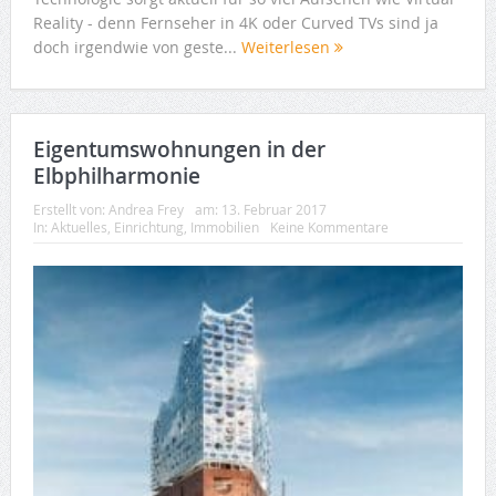
Reality - denn Fernseher in 4K oder Curved TVs sind ja
doch irgendwie von geste...
Weiterlesen
Eigentumswohnungen in der
Elbphilharmonie
Erstellt von:
Andrea Frey
am:
13. Februar 2017
In:
Aktuelles
,
Einrichtung
,
Immobilien
Keine Kommentare