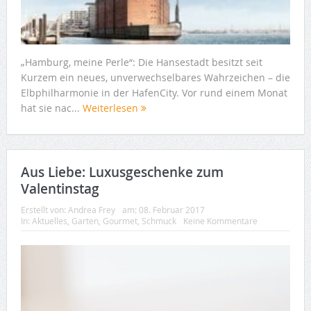
„Hamburg, meine Perle“: Die Hansestadt besitzt seit
Kurzem ein neues, unverwechselbares Wahrzeichen – die
Elbphilharmonie in der HafenCity. Vor rund einem Monat
hat sie nac...
Weiterlesen
Aus Liebe: Luxusgeschenke zum
Valentinstag
Erstellt von:
Andrea Frey
am:
08. Februar 2017
In:
Aktuelles
,
Garten
,
Gourmet
,
Schmuck
Keine Kommentare