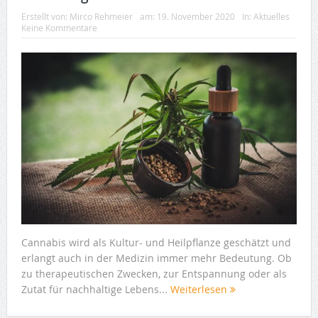
Erstellt von:
Mirco Rehmeier
am:
19. November 2020
In:
Aktuelles
Keine Kommentare
Cannabis wird als Kultur- und Heilpflanze geschätzt und
erlangt auch in der Medizin immer mehr Bedeutung. Ob
zu therapeutischen Zwecken, zur Entspannung oder als
Zutat für nachhaltige Lebens...
Weiterlesen