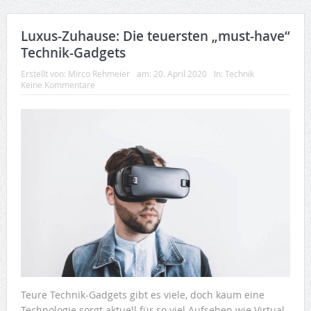
Luxus-Zuhause: Die teuersten „must-have“
Technik-Gadgets
Erstellt von:
Mirco Rehmeier
am:
20. April 2020
In:
Technik
Keine Kommentare
Teure Technik-Gadgets gibt es viele, doch kaum eine
Technologie sorgt aktuell für so viel Aufsehen wie Virtual