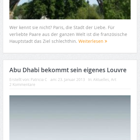
Wer kennt sie nicht? Paris, die Stadt der Liebe. Für
verliebte Paare aus der ganzen Welt ist die französische
Hauptstadt das Ziel schlechthin.
Weiterlesen
Abu Dhabi bekommt sein eigenes Louvre
Erstellt von:
Patricia C
am:
23. Januar 2013
In:
Aktuelles
,
Art
2 Kommentare