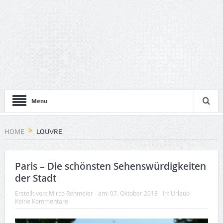
Menu
HOME
LOUVRE
Paris – Die schönsten Sehenswürdigkeiten
der Stadt
Erstellt von:
Mirco Rehmeier
am:
07. Oktober 2013
In:
Urlaub
Keine Kommentare