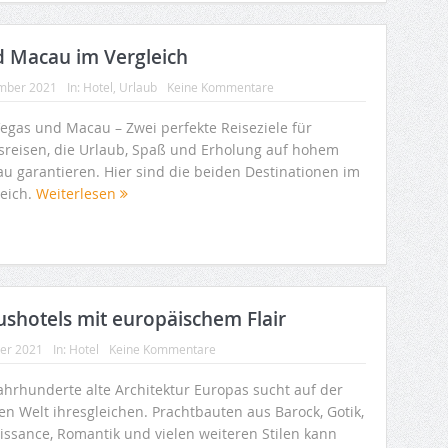
d Macau im Vergleich
mber 2021
In:
Hotel
,
Urlaub
Keine Kommentare
Vegas und Macau – Zwei perfekte Reiseziele für
sreisen, die Urlaub, Spaß und Erholung auf hohem
au garantieren. Hier sind die beiden Destinationen im
leich.
Weiterlesen
ushotels mit europäischem Flair
ber 2021
In:
Hotel
Keine Kommentare
Jahrhunderte alte Architektur Europas sucht auf der
en Welt ihresgleichen. Prachtbauten aus Barock, Gotik,
issance, Romantik und vielen weiteren Stilen kann