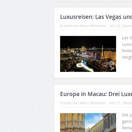
Luxusreisen: Las Vegas un
Erstellt von:
Mirco Rehmeier
am:
24. Nove
Las 
Luxu
Nive
Verg
Europa in Macau: Drei Lux
Erstellt von:
Mirco Rehmeier
am:
21. Okto
Die 
ganz
Rena