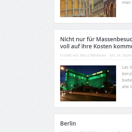
man 
Nicht nur für Massenbesuc
voll auf ihre Kosten komm
Erstellt von:
Mirco Rehmeier
am:
24. Sept
Las V
berü
biet
alle
Berlin