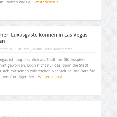
in Städten wie Pa...
Weiterlesen
her: Luxusgäste können in Las Vegas
en
ember 2019
In:
Hotel
,
Urlaub
Keine Kommentare
egas ist hauptsächlich als Stadt der Glücksspiele
hmt geworden. Doch nicht nur das, denn die Stadt
et sich mit seinen zahlreichen Nachtclubs und Bars für
 lebensfreudigen Me...
Weiterlesen