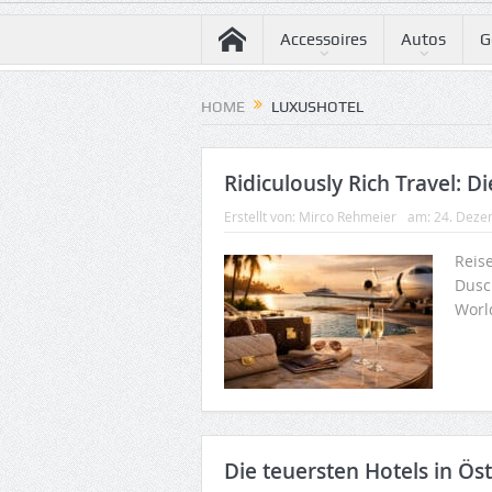
Accessoires
Autos
G
HOME
LUXUSHOTEL
Ridiculously Rich Travel: 
Erstellt von:
Mirco Rehmeier
am:
24. Deze
Reis
Dusc
Worl
Die teuersten Hotels in Ös