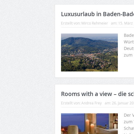
Luxusurlaub in Baden-Bad
Erstellt von:
Mirco Rehmeier
am:
15. März
Baden
Würt
Deut
zum 
Rooms with a view – die s
Erstellt von:
Andrea Frey
am:
26. Januar 2
Der 
zum 
Scha