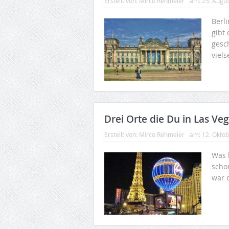
Erstellt von:
Mirco Rehmeier
am:
25. Augu
Berli
gibt
gesc
viels
Drei Orte die Du in Las V
Erstellt von:
Mirco Rehmeier
am:
12. Okto
Was 
scho
war 