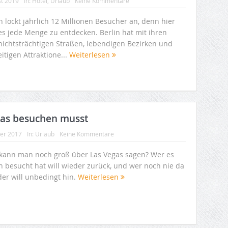
st 2019
In:
Hotel
,
Urlaub
Keine Kommentare
n lockt jährlich 12 Millionen Besucher an, denn hier
 es jede Menge zu entdecken. Berlin hat mit ihren
hichtsträchtigen Straßen, lebendigen Bezirken und
eitigen Attraktione...
Weiterlesen
egas besuchen musst
ber 2017
In:
Urlaub
Keine Kommentare
kann man noch groß über Las Vegas sagen? Wer es
n besucht hat will wieder zurück, und wer noch nie da
der will unbedingt hin.
Weiterlesen