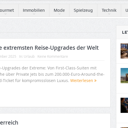
ourmet
Immobilien
Mode
Spielzeug
Technik
U
LE
Die extremsten Reise-Upgrades der Welt
mber 2025
In:
Urlaub
Keine Kommentare
e-Upgrades der Extreme: Von First-Class-Suiten mit
he über Private Jets bis zum 200.000-Euro-Around-the-
d-Ticket für kompromisslosen Luxus.
Weiterlesen
terreich