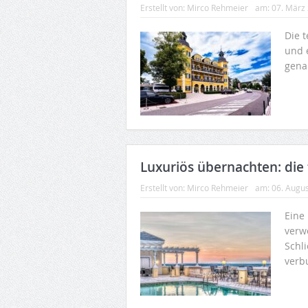
Erstellt von:
Mirco Rehmeier
am:
07. März
Die 
und 
gena
Luxuriös übernachten: die 
Erstellt von:
Mirco Rehmeier
am:
06. Augu
Eine
verw
Schli
verb