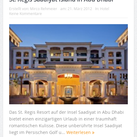
Erstellt von:
Mirco Rehmeier
am:
21. März 2012
In:
Hotel
Keine Kommentare
Das St. Regis Resort auf der Insel Saadiyat in Abu Dhabi
bietet einen einzigartigen Urlaub in einer traumhaft
romantischen Kulisse. Diese unberührte Insel Saadiyat
liegt im Persischen Golf u...
Weiterlesen