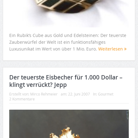
Ein Rubik’s Cube aus Gold und Edelsteinen: Der teuerste
Zauberwürfel der Welt ist ein funktionsfähiges
Luxusunikat im Wert von über 1 Mio. Euro.
Weiterlesen
Der teuerste Eisbecher für 1.000 Dollar –
klingt verrückt? Jepp
Erstellt von:
Mirco Rehmeier
am:
22. Juni 2007
In:
Gourmet
2 Kommentare