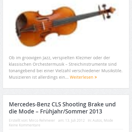
Ob im groovigen Jazz, verspielten Klezmer oder der
klassischen Orchestermusik – Streichinstrumente sind
tonangebend bei einer Vielzahl verschiedener Musikstile.
Musizieren ist allerdings ein...
Weiterlesen
Mercedes-Benz CLS Shooting Brake und
die Mode – Frühjahr/Sommer 2013
Erstellt von:
Mirco Rehmeier
am:
13. Juli 2012
In:
Autos
,
Mode
Keine Kommentare