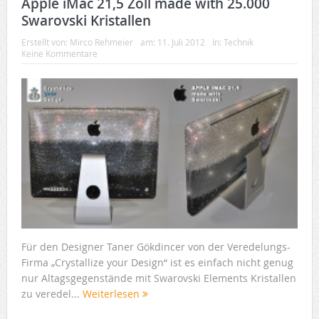
Apple iMac 21,5 Zoll made with 25.000
Swarovski Kristallen
Erstellt von:
Mirco Rehmeier
am:
11. Juli 2012
In:
Technik
Keine Kommentare
Für den Designer Taner Gökdincer von der Veredelungs-
Firma „Crystallize your Design“ ist es einfach nicht genug
nur Altagsgegenstände mit Swarovski Elements Kristallen
zu veredel...
Weiterlesen