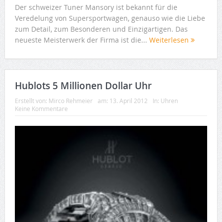
Der schweizer Tuner Mansory ist bekannt für die
Veredelung von Supersportwagen, genauso wie die Liebe
zum Detail, zum Besonderen und Einzigartigen. Das
neueste Meisterwerk der Firma ist die...
Weiterlesen
Hublots 5 Millionen Dollar Uhr
Erstellt von:
Mirco Rehmeier
am:
13. April 2012
In:
Uhren
Keine Kommentare