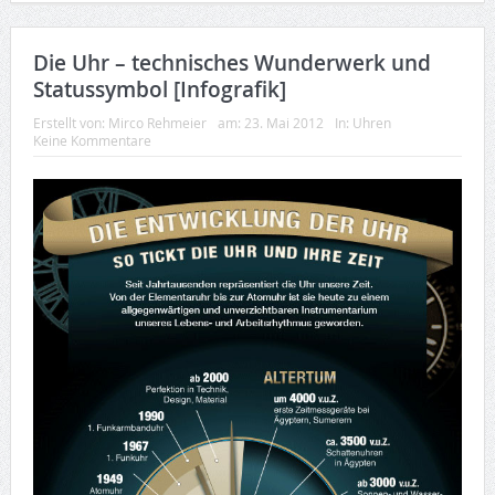
Die Uhr – technisches Wunderwerk und
Statussymbol [Infografik]
Erstellt von:
Mirco Rehmeier
am:
23. Mai 2012
In:
Uhren
Keine Kommentare