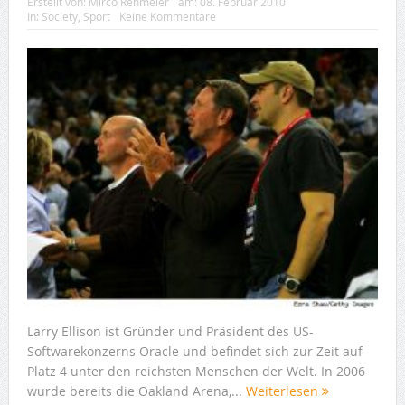
Erstellt von:
Mirco Rehmeier
am:
08. Februar 2010
In:
Society
,
Sport
Keine Kommentare
Larry Ellison ist Gründer und Präsident des US-
Softwarekonzerns Oracle und befindet sich zur Zeit auf
Platz 4 unter den reichsten Menschen der Welt. In 2006
wurde bereits die Oakland Arena,...
Weiterlesen