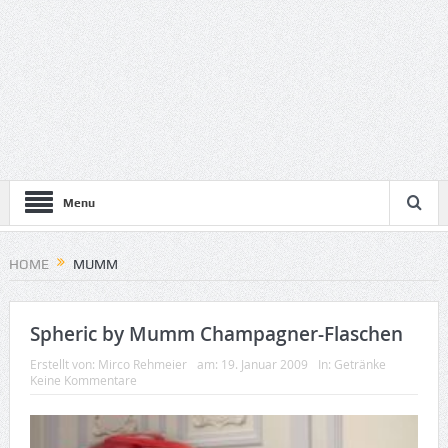
Menu
HOME
MUMM
Spheric by Mumm Champagner-Flaschen
Erstellt von:
Mirco Rehmeier
am:
19. Januar 2009
In:
Getränke
Keine Kommentare