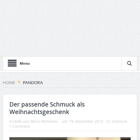
Menu
HOME
PANDORA
Der passende Schmuck als
Weihnachtsgeschenk
Erstellt von:
Mirco Rehmeier
am:
19. Dezember 2016
In:
Schmuck
1 Comment