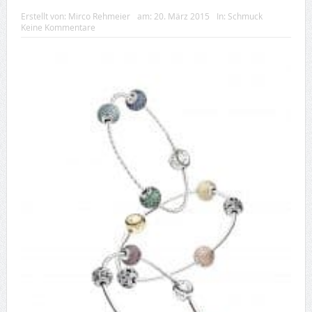
Erstellt von:
Mirco Rehmeier
am:
20. März 2015
In:
Schmuck
Keine Kommentare