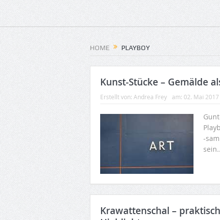
HOME
PLAYBOY
Kunst-Stücke – Gemälde al
Erstellt von:
Andrea Frey
am:
02. Mai 2017
Gunt
Play
-sam
sein.
Krawattenschal – praktisc