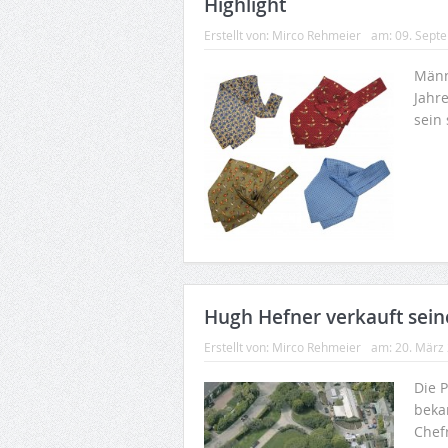
Highlight
Erstellt von:
Mirco Rehmeier
am:
09. Sept
Männ
Jahr
sein 
Hugh Hefner verkauft seine
Erstellt von:
Mirco Rehmeier
am:
20. März
Die P
beka
Chef