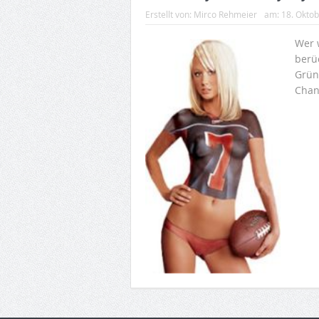
Erstellt von:
Mirco Rehmeier
am:
18. Okto
Wer 
berü
Gründ
Chan