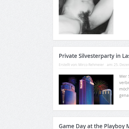
Private Silvesterparty in L
Erstellt von:
Mirco Rehmeier
am:
25. Deze
Wer 
verb
möch
genau
Game Day at the Playboy 