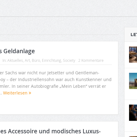
LE
s Geldanlage
In:
Aktuelles
,
Art
,
Büro
,
Einrichtung
,
Society
2 Kommentare
er Sachs war nicht nur Jetsetter und Gentleman-
boy – der Industriellensohn war auch Kunstkenner und
mler. In seiner Autobiografie „Mein Leben“ verrät er
..
Weiterlesen
hes Accessoire und modisches Luxus-