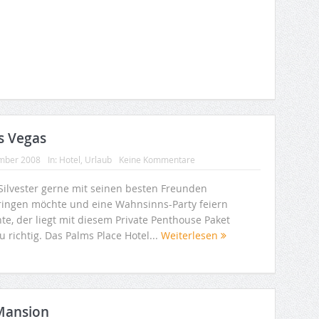
as Vegas
mber 2008
In:
Hotel
,
Urlaub
Keine Kommentare
Silvester gerne mit seinen besten Freunden
ringen möchte und eine Wahnsinns-Party feiern
te, der liegt mit diesem Private Penthouse Paket
 richtig. Das Palms Place Hotel...
Weiterlesen
Mansion