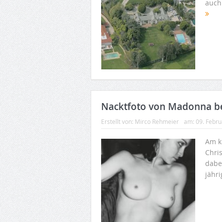
auch
Nacktfoto von Madonna bei
Erstellt von:
Mirco Rehmeier
am:
09. Febr
Am k
Chris
dabei
jähr