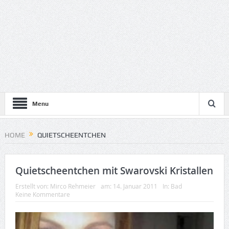
Menu
HOME
QUIETSCHEENTCHEN
Quietscheentchen mit Swarovski Kristallen
Erstellt von:
Mirco Rehmeier
am:
14. Januar 2011
In:
Bad
Keine Kommentare