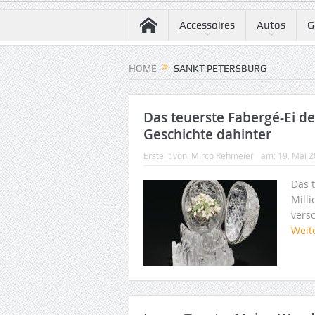
Accessoires
Autos
G
HOME
SANKT PETERSBURG
Das teuerste Fabergé-Ei de
Geschichte dahinter
Erstellt von:
Mirco Rehmeier
am:
19. Mai 
Das 
Milli
vers
Weit