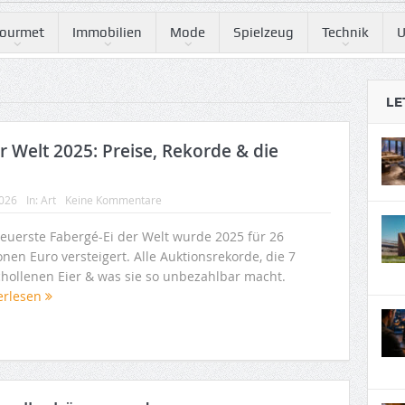
ourmet
Immobilien
Mode
Spielzeug
Technik
U
LE
r Welt 2025: Preise, Rekorde & die
2026
In:
Art
Keine Kommentare
teuerste Fabergé-Ei der Welt wurde 2025 für 26
onen Euro versteigert. Alle Auktionsrekorde, die 7
chollenen Eier & was sie so unbezahlbar macht.
erlesen