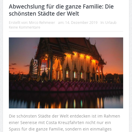
Abwechslung für die ganze Familie: Die
schönsten Städte der Welt
Erstellt von:
Mirco Rehmeier
am:
14. Dezember 2019
In:
Urlaub
Keine Kommentare
Die schönsten Städte der Welt entdecken ist im Rahmen
einer Seereise mit Costa Kreuzfahrten nicht nur ein
Spass für die ganze Familie, sondern ein einmaliges