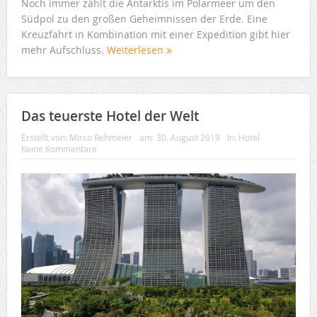
Noch immer zählt die Antarktis im Polarmeer um den
Südpol zu den großen Geheimnissen der Erde. Eine
Kreuzfahrt in Kombination mit einer Expedition gibt hier
mehr Aufschluss.
Weiterlesen
Das teuerste Hotel der Welt
Erstellt von:
Mirco Rehmeier
am:
30. August 2019
In:
Hotel
Keine Kommentare