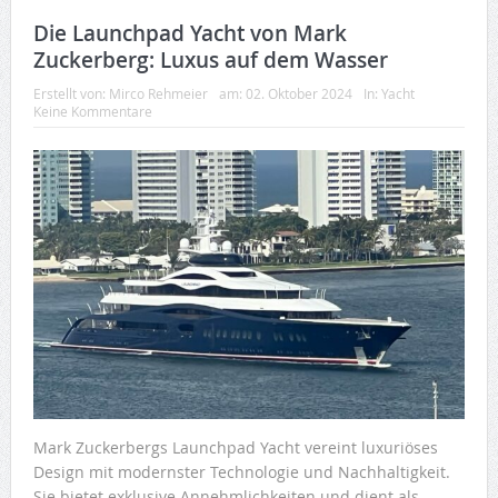
Die Launchpad Yacht von Mark
Zuckerberg: Luxus auf dem Wasser
Erstellt von:
Mirco Rehmeier
am:
02. Oktober 2024
In:
Yacht
Keine Kommentare
Mark Zuckerbergs Launchpad Yacht vereint luxuriöses
Design mit modernster Technologie und Nachhaltigkeit.
Sie bietet exklusive Annehmlichkeiten und dient als