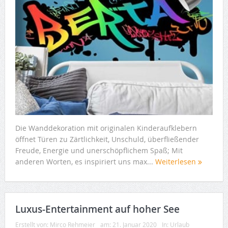
Die Wanddekoration mit originalen Kinderaufklebern
öffnet Türen zu Zärtlichkeit, Unschuld, überfließender
Freude, Energie und unerschöpflichem Spaß; Mit
anderen Worten, es inspiriert uns max...
Weiterlesen
Luxus-Entertainment auf hoher See
Erstellt von:
Mirco Rehmeier
am:
21. Januar 2020
In:
Urlaub