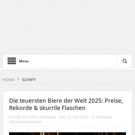
Menu
HOME
SCHIFF
Die teuersten Biere der Welt 2025: Preise,
Rekorde & skurrile Flaschen
Erstellt von:
Mirco Rehmeier
am:
12. Mai 2026
In:
Getränke
Keine Kommentare