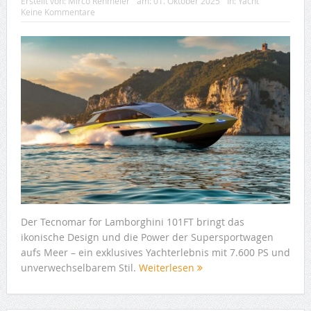
Erstellt von:
Mirco Rehmeier
am:
01. Oktober 2025
In:
Yacht
Keine Kommentare
Der Tecnomar for Lamborghini 101FT bringt das
ikonische Design und die Power der Supersportwagen
aufs Meer – ein exklusives Yachterlebnis mit 7.600 PS und
unverwechselbarem Stil.
Weiterlesen