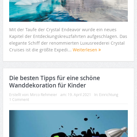
Mit der Taufe der Crystal Endeavor wurde ein neues
Kapitel der Entdeckungskreuzfahrten aufgeschlagen. Das
elegante Schiff der renommierten Luxusreederei Crystal
Cruises ist die größte Expedi...
Weiterlesen
Die besten Tipps für eine schöne
Wanddekoration für Kinder
Erstellt von:
Mirco Rehmeier
am:
19. April 2021
In:
Einrichtung
1 Comment