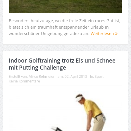
Besonders heutzutage, wo die freie Zeit ein rares Gut ist,
bietet sich ein traumhaft entspannender Urlaub in
wunderschöner Umgebung geradezu an.
Weiterlesen
Indoor Golftraining trotz Eis und Schnee
mit Putting Challenge
Erstellt von:
Mirco Rehmeier
am:
02. April 2013
In:
Sport
Keine Kommentare