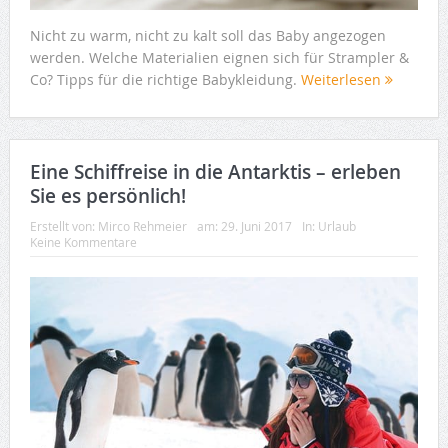
Nicht zu warm, nicht zu kalt soll das Baby angezogen
werden. Welche Materialien eignen sich für Strampler &
Co? Tipps für die richtige Babykleidung.
Weiterlesen
Eine Schiffreise in die Antarktis – erleben
Sie es persönlich!
Erstellt von:
Mirco Rehmeier
am:
29. Juni 2017
In:
Urlaub
Keine Kommentare