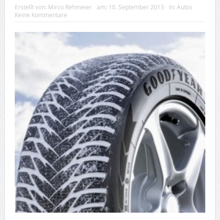
Erstellt von:
Mirco Rehmeier
am:
10. September 2013
In:
Autos
Keine Kommentare