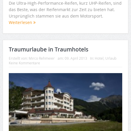
Die Ultra-High-Performance-Reifen, kurz UHP-Reifen, sind
das Beste, was der Reifenmarkt zur Zeit zu bieten hat.
Ursprünglich stammen sie aus dem Motorsport.
Weiterlesen
Traumurlaube in Traumhotels
Erstellt von:
Mirco Rehmeier
am:
09. April 2013
In:
Hotel
,
Urlaub
Keine Kommentare