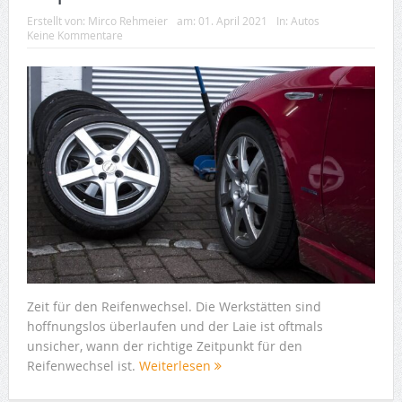
Erstellt von:
Mirco Rehmeier
am:
01. April 2021
In:
Autos
Keine Kommentare
Zeit für den Reifenwechsel. Die Werkstätten sind
hoffnungslos überlaufen und der Laie ist oftmals
unsicher, wann der richtige Zeitpunkt für den
Reifenwechsel ist.
Weiterlesen