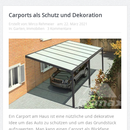
Carports als Schutz und Dekoration
Erstellt von:
Mirco Rehmeier
am:
22. März 2021
In:
Garten
,
Immobilien
3 Kommentare
Ein Carport am Haus ist eine nützliche und dekorative
Idee um das Auto zu schützen und um das Grundstück
aufzuwerten. Man kann einen Carport als Blickfang