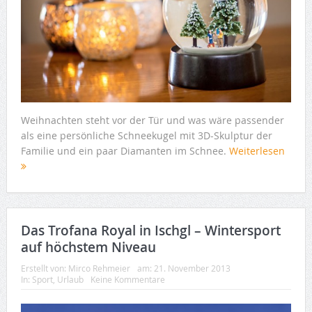
Weihnachten steht vor der Tür und was wäre passender
als eine persönliche Schneekugel mit 3D-Skulptur der
Familie und ein paar Diamanten im Schnee.
Weiterlesen
Das Trofana Royal in Ischgl – Wintersport
auf höchstem Niveau
Erstellt von:
Mirco Rehmeier
am:
21. November 2013
In:
Sport
,
Urlaub
Keine Kommentare