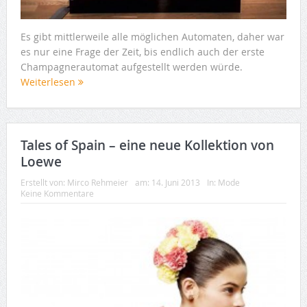
Es gibt mittlerweile alle möglichen Automaten, daher war
es nur eine Frage der Zeit, bis endlich auch der erste
Champagnerautomat aufgestellt werden würde.
Weiterlesen
Tales of Spain – eine neue Kollektion von
Loewe
Erstellt von:
Mirco Rehmeier
am:
14. Juni 2013
In:
Mode
Keine Kommentare