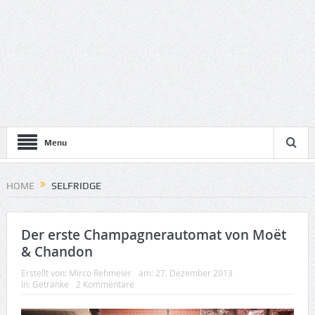
Menu
HOME
SELFRIDGE
Der erste Champagnerautomat von Moët
& Chandon
Erstellt von:
Mirco Rehmeier
am:
27. Dezember 2013
In:
Getränke
2 Kommentare