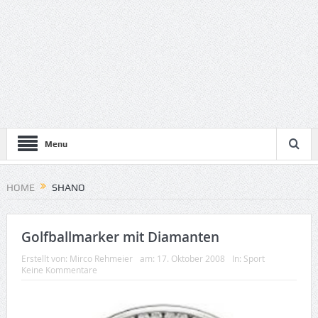
Menu
HOME
SHANO
Golfballmarker mit Diamanten
Erstellt von:
Mirco Rehmeier
am:
17. Oktober 2008
In:
Sport
Keine Kommentare