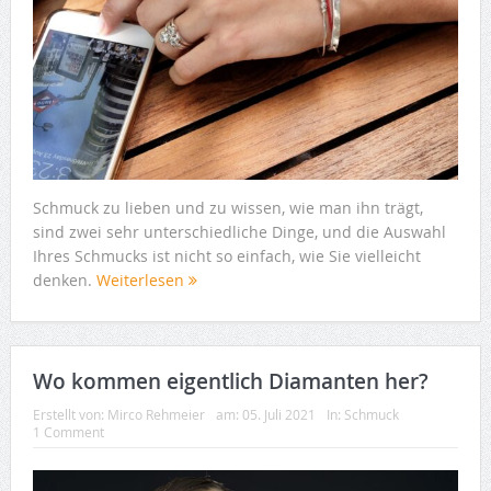
Schmuck zu lieben und zu wissen, wie man ihn trägt,
sind zwei sehr unterschiedliche Dinge, und die Auswahl
Ihres Schmucks ist nicht so einfach, wie Sie vielleicht
denken.
Weiterlesen
Wo kommen eigentlich Diamanten her?
Erstellt von:
Mirco Rehmeier
am:
05. Juli 2021
In:
Schmuck
1 Comment