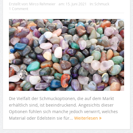
Erstellt von:
Mirco Rehmeier
am:
15. Juni 2021
In:
Schmuck
1 Comment
Die Vielfalt der Schmuckoptionen, die auf dem Markt
erhältlich sind, ist beeindruckend. Angesichts dieser
Optionen fühlen sich manche jedoch verwirrt, welches
Material oder Edelstein sie für...
Weiterlesen