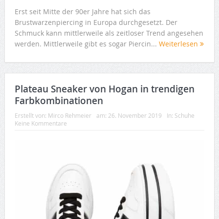
Erst seit Mitte der 90er Jahre hat sich das
Brustwarzenpiercing in Europa durchgesetzt. Der
Schmuck kann mittlerweile als zeitloser Trend angesehen
werden. Mittlerweile gibt es sogar Piercin...
Weiterlesen
Plateau Sneaker von Hogan in trendigen
Farbkombinationen
Erstellt von:
Mirco Rehmeier
am:
26. November 2019
In:
Schuhe
Keine Kommentare