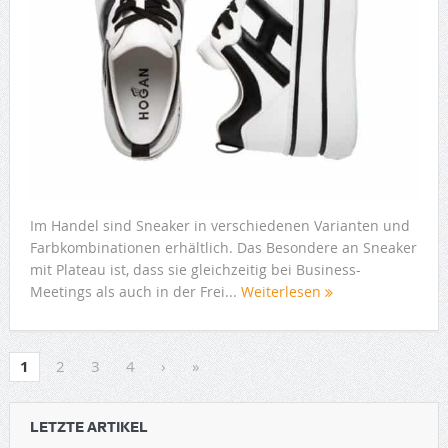
Im Handel sind Sneaker in verschiedenen Varianten und
Farbkombinationen erhältlich. Das Besondere an Sneaker
mit Plateau ist, dass sie gleichzeitig bei Business-
Meetings als auch in der Frei...
Weiterlesen
1
2
3
4
›
»
LETZTE ARTIKEL