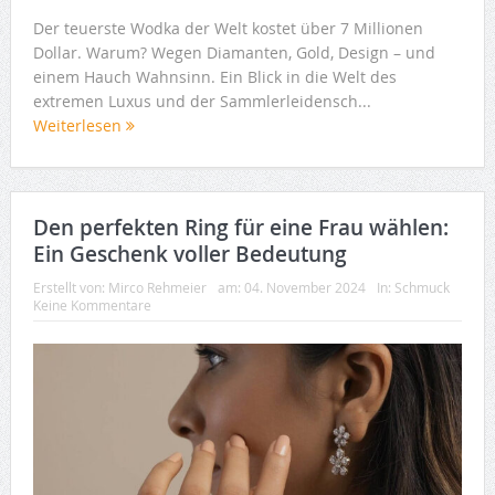
Der teuerste Wodka der Welt kostet über 7 Millionen
Dollar. Warum? Wegen Diamanten, Gold, Design – und
einem Hauch Wahnsinn. Ein Blick in die Welt des
extremen Luxus und der Sammlerleidensch...
Weiterlesen
Den perfekten Ring für eine Frau wählen:
Ein Geschenk voller Bedeutung
Erstellt von:
Mirco Rehmeier
am:
04. November 2024
In:
Schmuck
Keine Kommentare