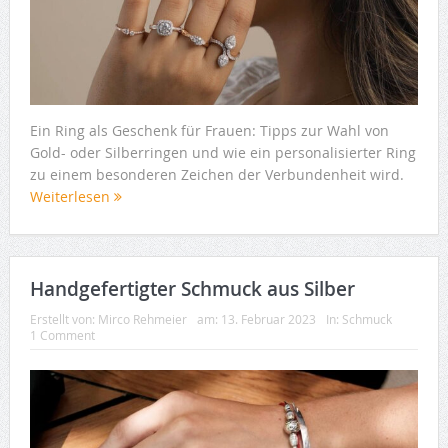
Ein Ring als Geschenk für Frauen: Tipps zur Wahl von
Gold- oder Silberringen und wie ein personalisierter Ring
zu einem besonderen Zeichen der Verbundenheit wird.
Weiterlesen
Handgefertigter Schmuck aus Silber
Erstellt von:
Mirco Rehmeier
am:
13. Februar 2023
In:
Schmuck
1 Comment