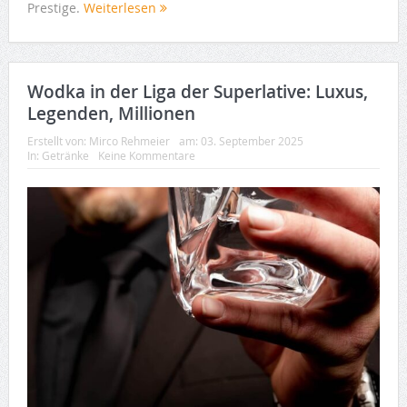
Prestige.
Weiterlesen
Wodka in der Liga der Superlative: Luxus,
Legenden, Millionen
Erstellt von:
Mirco Rehmeier
am:
03. September 2025
In:
Getränke
Keine Kommentare