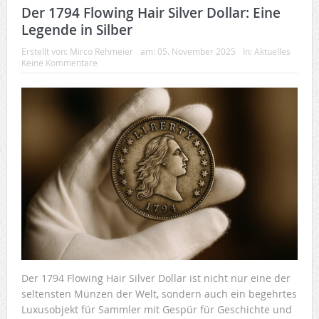
Der 1794 Flowing Hair Silver Dollar: Eine
Legende in Silber
Erstellt von:
Mirco Rehmeier
am:
05. November 2025
In:
Aktuelles
Keine Kommentare
Der 1794 Flowing Hair Silver Dollar ist nicht nur eine der
seltensten Münzen der Welt, sondern auch ein begehrtes
Luxusobjekt für Sammler mit Gespür für Geschichte und