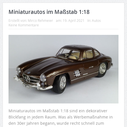
Miniaturautos im Maßstab 1:18
Erstellt von:
Mirco Rehmeier
am:
19. April 2021
In:
Autos
Keine Kommentare
Miniaturautos im Maßstab 1:18 sind ein dekorativer
Blickfang in jedem Raum. Was als Werbemaßnahme in
den 30er Jahren begann, wurde recht schnell zum