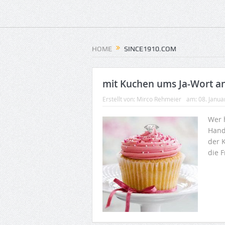
HOME
SINCE1910.COM
mit Kuchen ums Ja-Wort a
Erstellt von:
Mirco Rehmeier
am:
08. Janua
Wer 
Hand
der 
die F