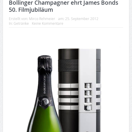
Bollinger Champagner ehrt James Bonds
50. Filmjubiläum
Erstellt von:
Mirco Rehmeier
am:
25. September 2012
In:
Getränke
Keine Kommentare