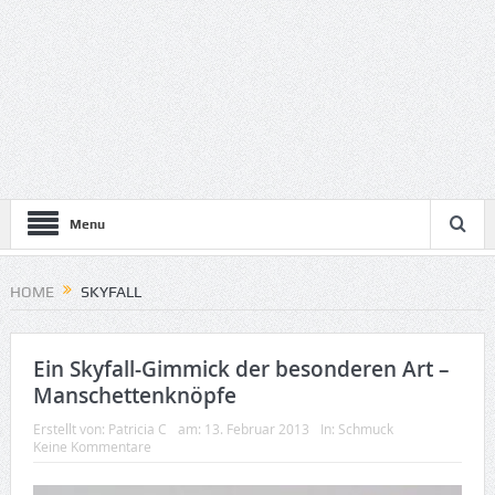
Menu
HOME
SKYFALL
Ein Skyfall-Gimmick der besonderen Art –
Manschettenknöpfe
Erstellt von:
Patricia C
am:
13. Februar 2013
In:
Schmuck
Keine Kommentare