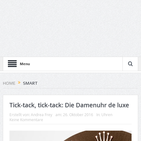
Menu
HOME
SMART
Tick-tack, tick-tack: Die Damenuhr de luxe
Erstellt von:
Andrea Frey
am:
26. Oktober 2016
In:
Uhren
Keine Kommentare