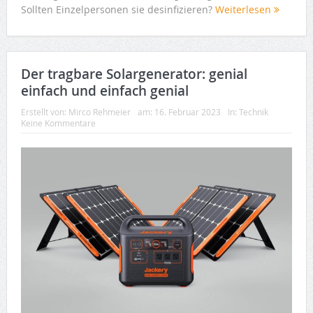
Sollten Einzelpersonen sie desinfizieren?
Weiterlesen
Der tragbare Solargenerator: genial
einfach und einfach genial
Erstellt von:
Mirco Rehmeier
am:
16. Februar 2023
In:
Technik
Keine Kommentare