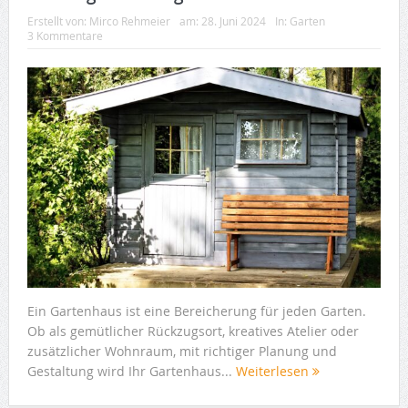
Erstellt von:
Mirco Rehmeier
am:
28. Juni 2024
In:
Garten
3 Kommentare
Ein Gartenhaus ist eine Bereicherung für jeden Garten.
Ob als gemütlicher Rückzugsort, kreatives Atelier oder
zusätzlicher Wohnraum, mit richtiger Planung und
Gestaltung wird Ihr Gartenhaus...
Weiterlesen