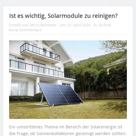
Ist es wichtig, Solarmodule zu reinigen?
Erstellt von:
Mirco Rehmeier
am:
23. April 2024
In:
Technik
Keine Kommentare
Ein umstrittenes Thema im Bereich der Solarenergie ist
die Frage, ob Sonnenkollektoren gereinigt werden sollten: