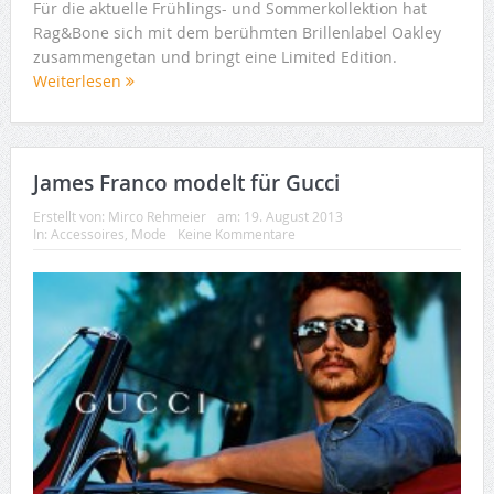
Für die aktuelle Frühlings- und Sommerkollektion hat
Rag&Bone sich mit dem berühmten Brillenlabel Oakley
zusammengetan und bringt eine Limited Edition.
Weiterlesen
James Franco modelt für Gucci
Erstellt von:
Mirco Rehmeier
am:
19. August 2013
In:
Accessoires
,
Mode
Keine Kommentare