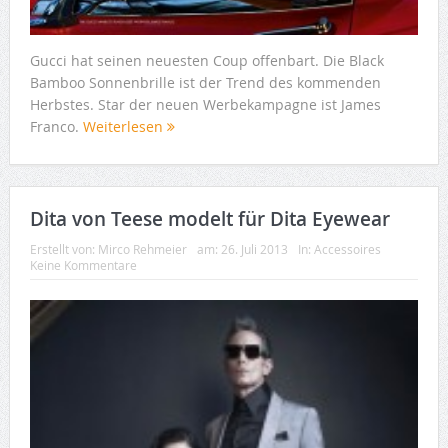
Gucci hat seinen neuesten Coup offenbart. Die Black
Bamboo Sonnenbrille ist der Trend des kommenden
Herbstes. Star der neuen Werbekampagne ist James
Franco.
Weiterlesen
Dita von Teese modelt für Dita Eyewear
Erstellt von:
Mirco Rehmeier
am:
26. Juli 2013
In:
Accessoires
Keine Kommentare