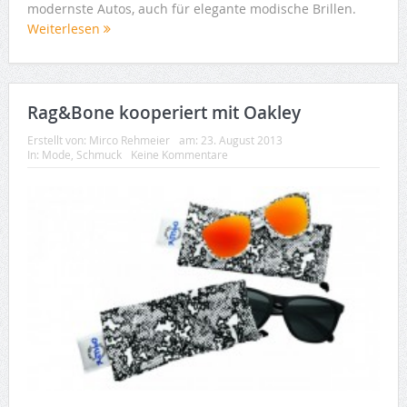
modernste Autos, auch für elegante modische Brillen.
Weiterlesen
Rag&Bone kooperiert mit Oakley
Erstellt von:
Mirco Rehmeier
am:
23. August 2013
In:
Mode
,
Schmuck
Keine Kommentare