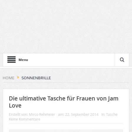
Menu
HOME
SONNENBRILLE
Die ultimative Tasche für Frauen von Jam
Love
Erstellt von:
Mirco Rehmeier
am:
22. September 2014
In:
Tasche
Keine Kommentare