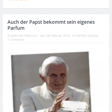
Auch der Papst bekommt sein eigenes
Parfum
Erstellt von:
Patricia C
am:
08. Februar 2013
In:
Parfüm
,
Society
1 Comment