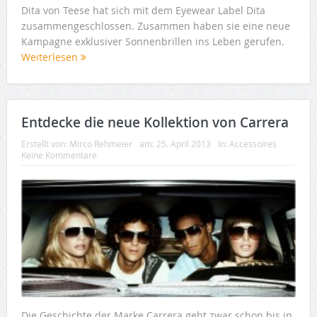
Dita von Teese hat sich mit dem Eyewear Label Dita
zusammengeschlossen. Zusammen haben sie eine neue
Kampagne exklusiver Sonnenbrillen ins Leben gerufen.
Weiterlesen
Entdecke die neue Kollektion von Carrera
Erstellt von:
Mirco Rehmeier
am:
25. April 2013
In:
Accessoires
Keine Kommentare
Die Geschichte der Marke Carrera geht zwar schon bis in