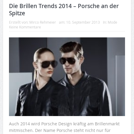
Die Brillen Trends 2014 – Porsche an der
Spitze
Erstellt von:
Mirco Rehmeier
am:
10. September 2013
In:
Mode
Keine Kommentare
Auch 2014 wird Porsche Design kräftig am Brillenmarkt
mitmischen. Der Name Porsche steht nicht nur für