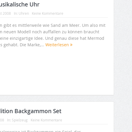
sikalische Uhr
st 2008
In:
Uhren
Keine Kommentare
n gibt es mittlerweile wie Sand am Meer. Um also mit
m neuen Modell noch auffallen zu können braucht
eine einzigartige Idee. Und genau diese hat Mermod
s gehabt. Die Marke,...
Weiterlesen
Edition Backgammon Set
008
In:
Spielzeug
Keine Kommentare
alerweise ist Backgammon ein Spiel, das