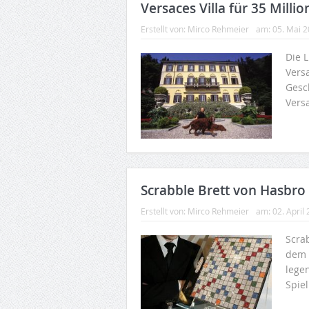
Versaces Villa für 35 Mill
Erstellt von:
Mirco Rehmeier
am:
05. Mai 
Die 
Vers
Gesc
Versa
Scrabble Brett von Hasbro 
Erstellt von:
Mirco Rehmeier
am:
02. April
Scrab
dem 
lege
Spie