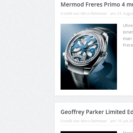
Mermod Freres Primo 4 mu
Erstellt von:
Mirco Rehmeier
am:
23. Augu
Uhre
eine
man 
Frere
Geoffrey Parker Limited 
Erstellt von:
Mirco Rehmeier
am:
19. Juli 2
Norm