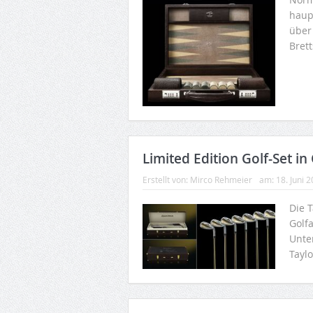
haupt
über
Brett
Limited Edition Golf-Set i
Erstellt von:
Mirco Rehmeier
am:
18. Juni 
Die T
Golfa
Unte
Taylo