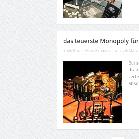
das teuerste Monopoly für 
Erstellt von:
Mirco Rehmeier
am:
29. März
Bei 
drau
vert
absol