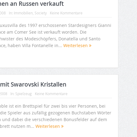
ionen an Russen verkauft
2008
In:
Immobilien
,
Society
Keine Kommentare
Luxusvilla des 1997 erschossenen Stardesigners Gianni
ace am Comer See ist verkauft worden. Die
hwister des Modeschöpfers, Donatella und Santo
ce, haben Villa Fontanelle in...
Weiterlesen
mit Swarovski Kristallen
 2008
In:
Spielzeug
Keine Kommentare
ble ist ein Brettspiel für zwei bis vier Personen, bei
die Spieler aus zufällig gezogenen Buchstaben Wörter
n und dabei die verschiedenen Bonusfelder auf dem
lbrett nutzen m...
Weiterlesen