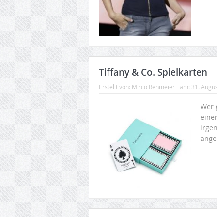
Tiffany & Co. Spielkarten
Erstellt von:
Mirco Rehmeier
am:
31. Augu
Wer 
eine
irge
angeb