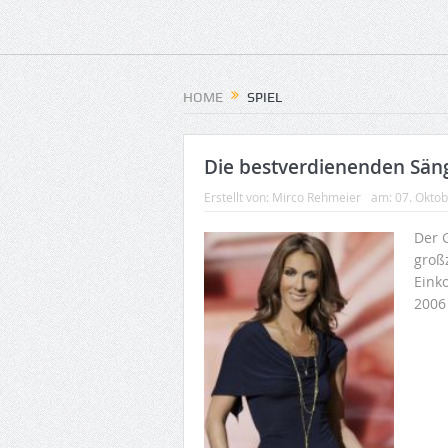
HOME
SPIEL
Die bestverdienenden Säng
Erstellt von:
Mirco Rehmeier
am:
07. Okto
Der 
groß
Eink
2006 