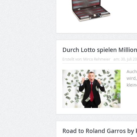
Durch Lotto spielen Milli
Erstellt von:
Mirco Rehmeier
am:
30. Juli 2
Auch
wird
klei
Road to Roland Garros by