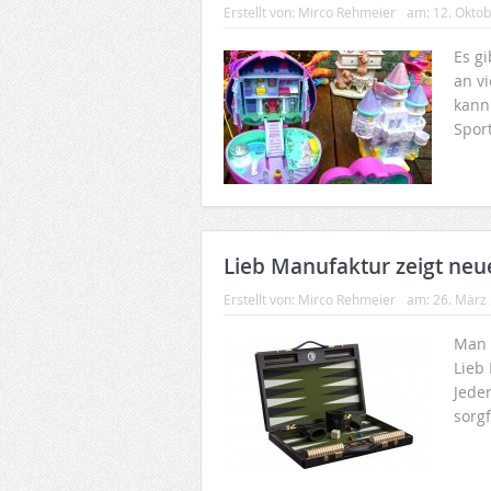
Erstellt von:
Mirco Rehmeier
am:
12. Okto
Es g
an v
kann
Sport
Lieb Manufaktur zeigt ne
Erstellt von:
Mirco Rehmeier
am:
26. März
Man 
Lieb
Jeder
sorgf