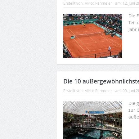
Erstellt von:
Mirco Rehmeier
am:
12. Juni 
Die 
Teil 
Jahr 
Die 10 außergewöhnlichste
Erstellt von:
Mirco Rehmeier
am:
09. Juni 
Die 
zur 
auße