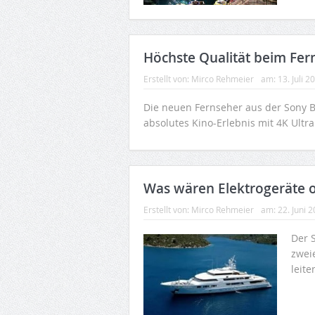
Höchste Qualität beim Fer
Erstellt von:
Mirco Rehmeier
am:
13. Juli 2
Die neuen Fernseher aus der Sony B
absolutes Kino-Erlebnis mit 4K Ultr
Was wären Elektrogeräte o
Erstellt von:
Mirco Rehmeier
am:
22. Juni 
Der S
zweie
leit