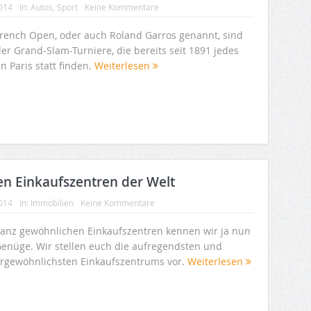
2014
In:
Autos
,
Sport
Keine Kommentare
French Open, oder auch Roland Garros genannt, sind
der Grand-Slam-Turniere, die bereits seit 1891 jedes
in Paris statt finden.
Weiterlesen
n Einkaufszentren der Welt
2014
In:
Immobilien
Keine Kommentare
ganz gewöhnlichen Einkaufszentren kennen wir ja nun
Genüge. Wir stellen euch die aufregendsten und
rgewöhnlichsten Einkaufszentrums vor.
Weiterlesen