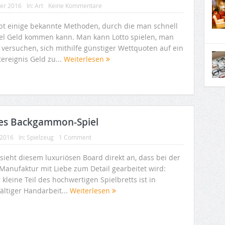
ber 2016
In:
Art
Keine Kommentare
ibt einige bekannte Methoden, durch die man schnell
iel Geld kommen kann. Man kann Lotto spielen, man
 versuchen, sich mithilfe günstiger Wettquoten auf ein
ereignis Geld zu...
Weiterlesen
ues Backgammon-Spiel
 2016
In:
Spielzeug
1 Comment
sieht diesem luxuriösen Board direkt an, dass bei der
 Manufaktur mit Liebe zum Detail gearbeitet wird:
 kleine Teil des hochwertigen Spielbretts ist in
ältiger Handarbeit...
Weiterlesen