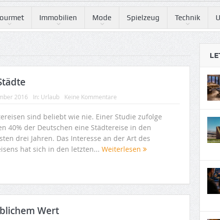
ourmet
Immobilien
Mode
Spielzeug
Technik
U
LE
Städte
mber 2016
In:
Urlaub
Keine Kommentare
ereisen sind beliebt wie nie. Einer Studie zufolge
en 40% der Deutschen eine Städtereise in den
ten drei Jahren. Das Interesse an der Art des
isens hat sich in den letzten...
Weiterlesen
blichem Wert