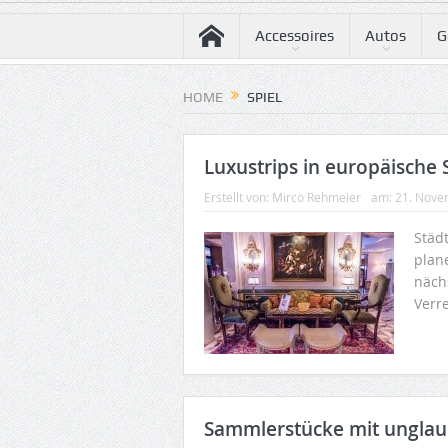
Accessoires
Autos
G
HOME
SPIEL
Luxustrips in europäische 
Erstellt von:
Mirco Rehmeier
am:
21. Nove
Städt
plan
nächs
Verre
Sammlerstücke mit unglau