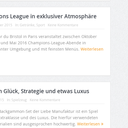
ions League in exklusiver Atmosphäre
ber 2015
In:
Getränke
,
Sport
Keine Kommentare
r du Bristol in Paris veranstaltet zwischen Oktober
 und Mai 2016 Champions-League-Abende in
anter Umgebung und mit feinsten Menüs.
Weiterlesen
 Glück, Strategie und etwas Luxus
015
In:
Spielzeug
Keine Kommentare
Backgammon-Set der Liebe Manufaktur ist ein Spiel
Extraklasse und des Luxus. Die hierfür verwendeten
rialien sind ausgesprochen hochwertig.
Weiterlesen