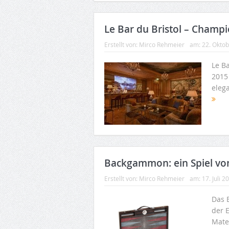
Le Bar du Bristol – Champ
Erstellt von:
Mirco Rehmeier
am:
22. Okto
Le Ba
2015
eleg
Backgammon: ein Spiel von
Erstellt von:
Mirco Rehmeier
am:
17. Juli 2
Das 
der 
Mate