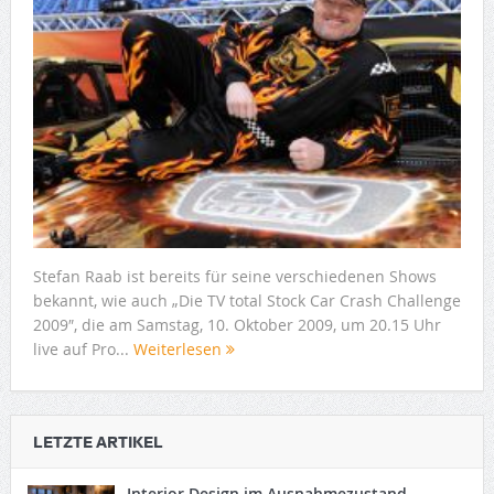
Stefan Raab ist bereits für seine verschiedenen Shows
bekannt, wie auch „Die TV total Stock Car Crash Challenge
2009″, die am Samstag, 10. Oktober 2009, um 20.15 Uhr
live auf Pro...
Weiterlesen
LETZTE ARTIKEL
Interior Design im Ausnahmezustand