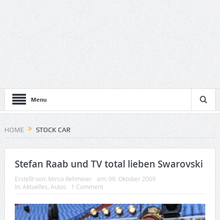
Menu
HOME
STOCK CAR
Stefan Raab und TV total lieben Swarovski
Erstellt von:
Mirco Rehmeier
am:
09. Oktober 2009
In:
Aktuelles
,
Autos
1 Comment