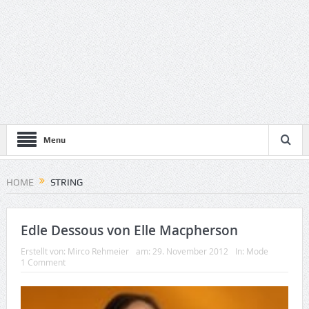
Menu
HOME
STRING
Edle Dessous von Elle Macpherson
Erstellt von:
Mirco Rehmeier
am:
29. November 2012
In:
Mode
1 Comment