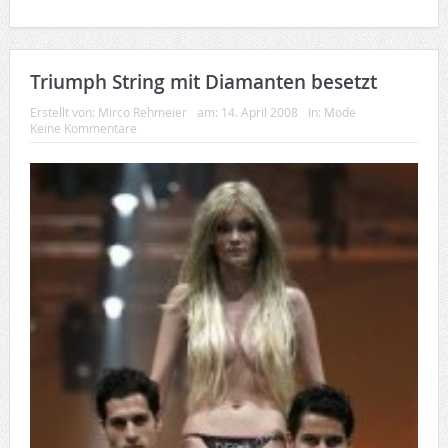
Triumph String mit Diamanten besetzt
Erstellt von:
Mirco Rehmeier
am:
14. April 2008
In:
Mode
Keine Kommentare