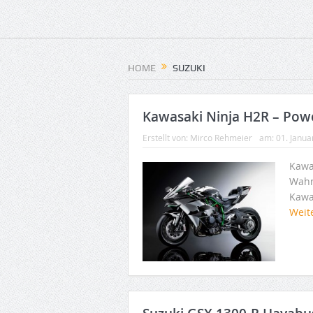
HOME
SUZUKI
Kawasaki Ninja H2R – Pow
Erstellt von:
Mirco Rehmeier
am:
01. Janua
Kawa
Wahn
Kawa
Weit