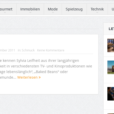
ourmet
Immobilien
Mode
Spielzeug
Technik
U
LE
ember 2011
In:
Schmuck
Keine Kommentare
e kennen Sylvia Leifheit aus ihrer langjährigen
gkeit in verschiedensten TV- und Kinoproduktionen wie
Tage lebenslänglich“, „Baked Beans“ oder
amunde...
Weiterlesen