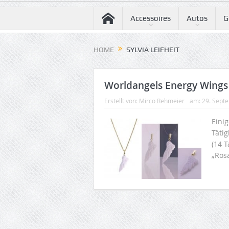
Accessoires
Autos
G
HOME
SYLVIA LEIFHEIT
Worldangels Energy Wings
Erstellt von:
Mirco Rehmeier
am:
29. Sept
Einig
Täti
(14 
„Ros