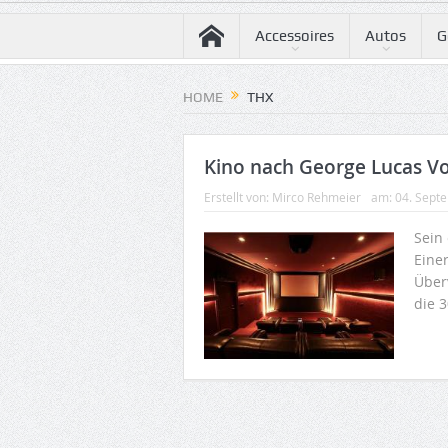
Accessoires
Autos
G
HOME
THX
Kino nach George Lucas Vo
Erstellt von:
Mirco Rehmeier
am:
04. Sept
Sein
Einer
Überv
die 