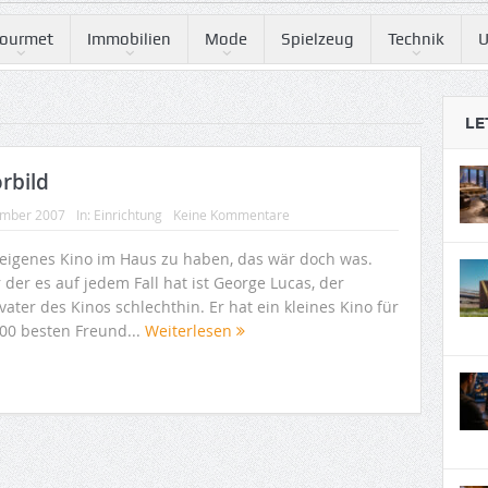
ourmet
Immobilien
Mode
Spielzeug
Technik
U
LE
rbild
ember 2007
In:
Einrichtung
Keine Kommentare
 eigenes Kino im Haus zu haben, das wär doch was.
 der es auf jedem Fall hat ist George Lucas, der
ater des Kinos schlechthin. Er hat ein kleines Kino für
300 besten Freund...
Weiterlesen