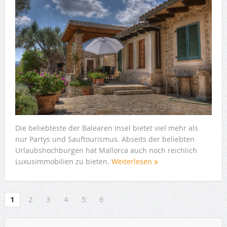
Die beliebteste der Balearen Insel bietet viel mehr als
nur Partys und Sauftourismus. Abseits der beliebten
Urlaubshochburgen hat Mallorca auch noch reichlich
Luxusimmobilien zu bieten.
Weiterlesen
1
2
3
4
5
6