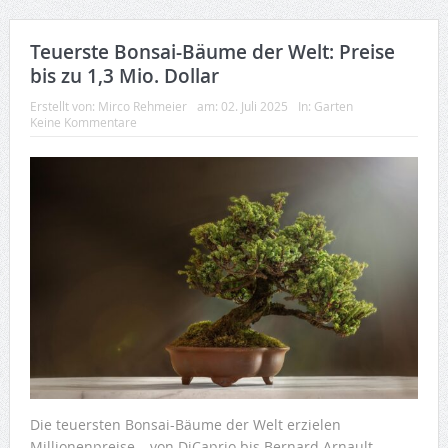
Teuerste Bonsai-Bäume der Welt: Preise
bis zu 1,3 Mio. Dollar
Erstellt von:
Mirco Rehmeier
am:
02. Juli 2025
In:
Garten
Keine Kommentare
Die teuersten Bonsai-Bäume der Welt erzielen
Millionenpreise – von DiCaprio bis Bernard Arnault.