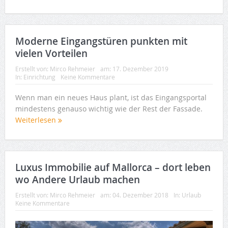
Moderne Eingangstüren punkten mit
vielen Vorteilen
Erstellt von:
Mirco Rehmeier
am:
17. Dezember 2019
In:
Einrichtung
Keine Kommentare
Wenn man ein neues Haus plant, ist das Eingangsportal
mindestens genauso wichtig wie der Rest der Fassade.
Weiterlesen
Luxus Immobilie auf Mallorca – dort leben
wo Andere Urlaub machen
Erstellt von:
Mirco Rehmeier
am:
04. Dezember 2018
In:
Urlaub
Keine Kommentare