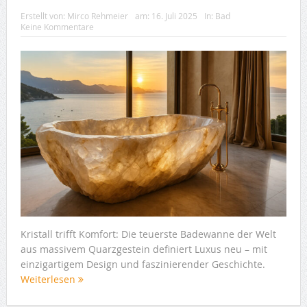
Erstellt von:
Mirco Rehmeier
am:
16. Juli 2025
In:
Bad
Keine Kommentare
Kristall trifft Komfort: Die teuerste Badewanne der Welt
aus massivem Quarzgestein definiert Luxus neu – mit
einzigartigem Design und faszinierender Geschichte.
Weiterlesen