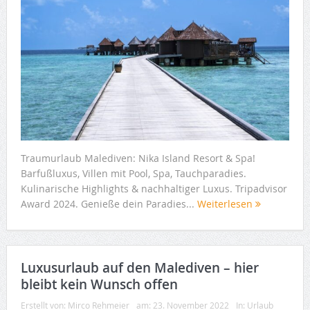
Traumurlaub Malediven: Nika Island Resort & Spa!
Barfußluxus, Villen mit Pool, Spa, Tauchparadies.
Kulinarische Highlights & nachhaltiger Luxus. Tripadvisor
Award 2024. Genieße dein Paradies...
Weiterlesen
Luxusurlaub auf den Malediven – hier
bleibt kein Wunsch offen
Erstellt von:
Mirco Rehmeier
am:
23. November 2022
In:
Urlaub