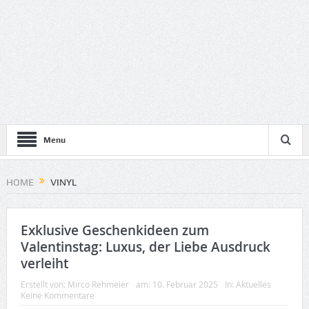
Menu
HOME
VINYL
Exklusive Geschenkideen zum
Valentinstag: Luxus, der Liebe Ausdruck
verleiht
Erstellt von:
Mirco Rehmeier
am:
10. Februar 2025
In:
Aktuelles
Keine Kommentare