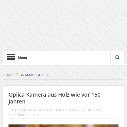
Menu
HOME
WALNUSSHOLZ
Oplica Kamera aus Holz wie vor 150
Jahren
Erstellt von:
Mirco Rehmeier
am:
16. März 2012
In:
Video
Keine Kommentare