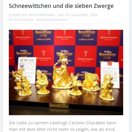
Schneewittchen und die sieben Zwerge
Erstellt von:
Mirco Rehmeier
am:
18. November 2009
In:
Accessoires
Keine Kommentare
Die Liebe zu seinem Lieblings-Cartoon-Charakter kann
man mit dem Alter nicht mehr so zeigen, wie als Kind.