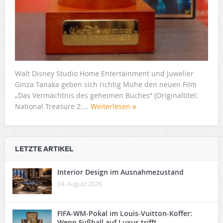
Walt Disney Studio Home Entertainment und Juwelier
Ginza Tanaka geben sich richtig Mühe den neuen Film
„Das Vermächtnis des geheimen Buches“ (Originaltitel:
National Treasure 2:...
Weiterlesen
LETZTE ARTIKEL
Interior Design im Ausnahmezustand
04. August 2026
FIFA-WM-Pokal im Louis-Vuitton-Koffer:
Wenn Fußball auf Luxus trifft