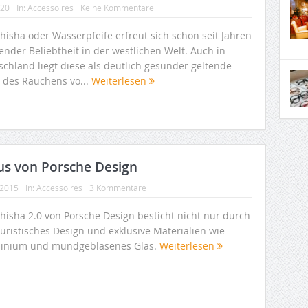
020
In:
Accessoires
Keine Kommentare
hisha oder Wasserpfeife erfreut sich schon seit Jahren
ender Beliebtheit in der westlichen Welt. Auch in
schland liegt diese als deutlich gesünder geltende
 des Rauchens vo...
Weiterlesen
xus von Porsche Design
 2015
In:
Accessoires
3 Kommentare
Shisha 2.0 von Porsche Design besticht nicht nur durch
puristisches Design und exklusive Materialien wie
inium und mundgeblasenes Glas.
Weiterlesen