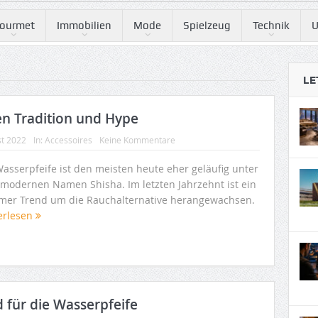
ourmet
Immobilien
Mode
Spielzeug
Technik
U
LE
en Tradition und Hype
st 2022
In:
Accessoires
Keine Kommentare
Wasserpfeife ist den meisten heute eher geläufig unter
modernen Namen Shisha. Im letzten Jahrzehnt ist ein
mer Trend um die Rauchalternative herangewachsen.
erlesen
 für die Wasserpfeife