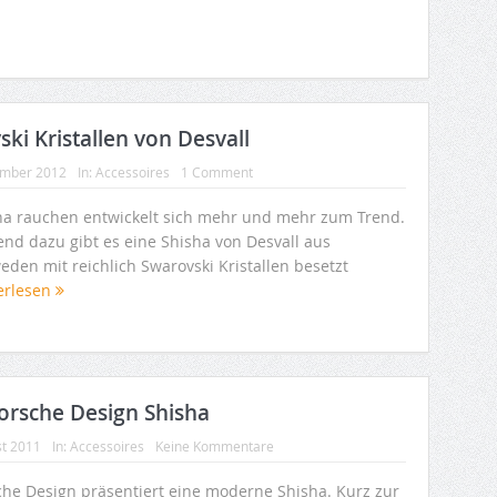
ki Kristallen von Desvall
ember 2012
In:
Accessoires
1 Comment
ha rauchen entwickelt sich mehr und mehr zum Trend.
end dazu gibt es eine Shisha von Desvall aus
eden mit reichlich Swarovski Kristallen besetzt
erlesen
orsche Design Shisha
st 2011
In:
Accessoires
Keine Kommentare
che Design präsentiert eine moderne Shisha. Kurz zur