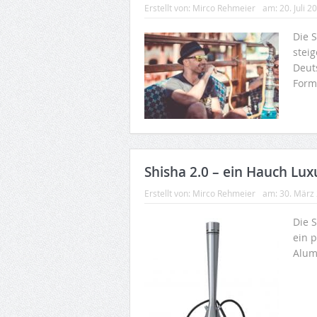
Erstellt von:
Mirco Rehmeier
am:
20. Juli 2
Die S
steig
Deut
Form
Shisha 2.0 – ein Hauch Lu
Erstellt von:
Mirco Rehmeier
am:
30. März
Die 
ein 
Alum