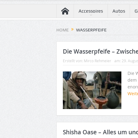
Accessoires
Autos
G
HOME
WASSERPFEIFE
Die Wasserpfeife – Zwisch
Erstellt von:
Mirco Rehmeier
am:
29. Augu
Die 
dem 
enor
Weit
Shisha Oase – Alles um und