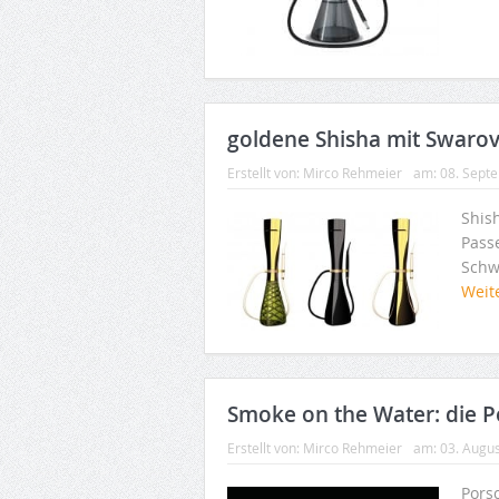
goldene Shisha mit Swarovs
Erstellt von:
Mirco Rehmeier
am:
08. Sept
Shis
Pass
Schw
Weit
Smoke on the Water: die P
Erstellt von:
Mirco Rehmeier
am:
03. Augu
Pors