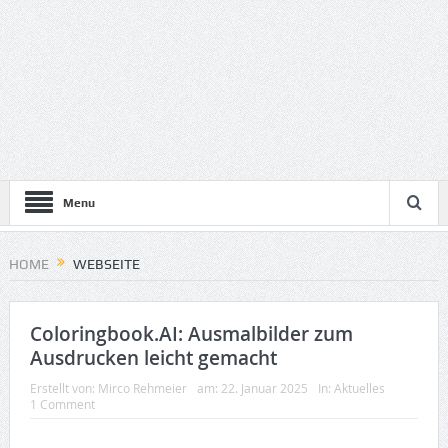
Menu
HOME
WEBSEITE
Coloringbook.AI: Ausmalbilder zum
Ausdrucken leicht gemacht
Erstellt von:
Mirco Rehmeier
am:
22. Januar 2025
In:
Aktuelles
1 Comment