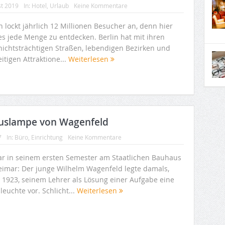
st 2019
In:
Hotel
,
Urlaub
Keine Kommentare
n lockt jährlich 12 Millionen Besucher an, denn hier
 es jede Menge zu entdecken. Berlin hat mit ihren
hichtsträchtigen Straßen, lebendigen Bezirken und
eitigen Attraktione...
Weiterlesen
xuslampe von Wagenfeld
7
In:
Büro
,
Einrichtung
Keine Kommentare
ar in seinem ersten Semester am Staatlichen Bauhaus
eimar: Der junge Wilhelm Wagenfeld legte damals,
 1923, seinem Lehrer als Lösung einer Aufgabe eine
leuchte vor. Schlicht...
Weiterlesen