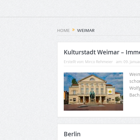
HOME
WEIMAR
Kulturstadt Weimar – Imm
Erstellt von:
Mirco Rehmeier
am:
09. Janua
Weima
scho
Wolf
Bach,
Berlin