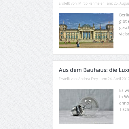
Erstellt von:
Mirco Rehmeier
am:
25. Augu
Berli
gibt
gesc
viels
Aus dem Bauhaus: die Lu
Erstellt von:
Andrea Frey
am:
24. April 201
Es w
in W
anno
Tisch