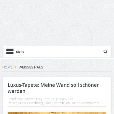
Menu
HOME
WEISSES HAUS
Luxus-Tapete: Meine Wand soll schöner
werden
Erstellt von:
Andrea Frey
am:
11. Januar 2017
In:
Bad
,
Büro
,
Einrichtung
,
Hotel
,
Immobilien
Keine Kommentare