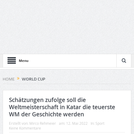
Menu
HOME
WORLD CUP
Schätzungen zufolge soll die
Weltmeisterschaft in Katar die teuerste
WM der Geschichte werden
Erstellt von:
Mirco Rehmeier
am:
12. Mai 2022
In:
Sport
Keine Kommentare