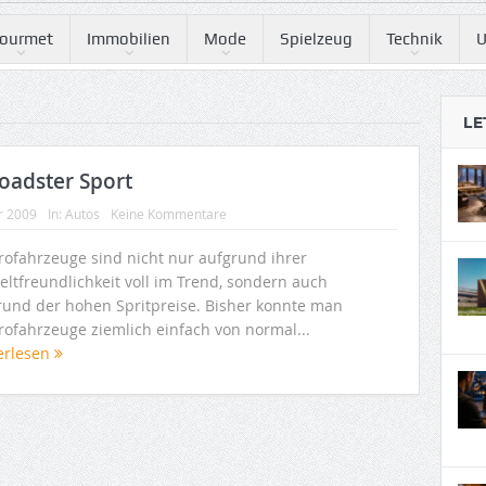
ourmet
Immobilien
Mode
Spielzeug
Technik
U
LE
oadster Sport
r 2009
In:
Autos
Keine Kommentare
trofahrzeuge sind nicht nur aufgrund ihrer
ltfreundlichkeit voll im Trend, sondern auch
rund der hohen Spritpreise. Bisher konnte man
trofahrzeuge ziemlich einfach von normal...
erlesen