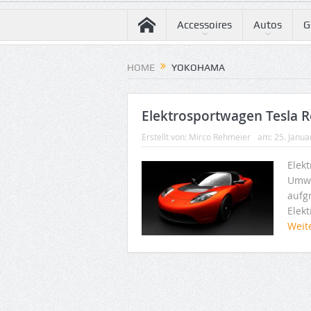
Accessoires
Autos
G
HOME
YOKOHAMA
Elektrosportwagen Tesla R
Erstellt von:
Mirco Rehmeier
am:
25. Janua
Elek
Umwe
aufg
Elek
Weit