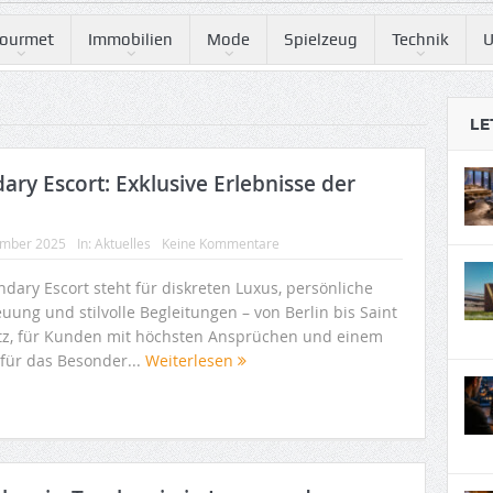
ourmet
Immobilien
Mode
Spielzeug
Technik
U
LE
ary Escort: Exklusive Erlebnisse der
ember 2025
In:
Aktuelles
Keine Kommentare
dary Escort steht für diskreten Luxus, persönliche
uung und stilvolle Begleitungen – von Berlin bis Saint
tz, für Kunden mit höchsten Ansprüchen und einem
 für das Besonder...
Weiterlesen