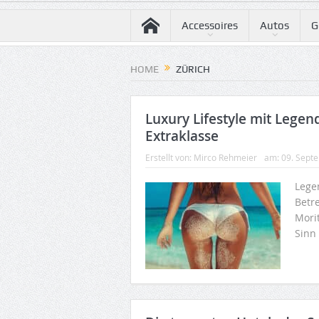
Accessoires
Autos
G
HOME
ZÜRICH
Luxury Lifestyle mit Legend
Extraklasse
Erstellt von:
Mirco Rehmeier
am:
09. Sept
Legen
Betre
Mori
Sinn